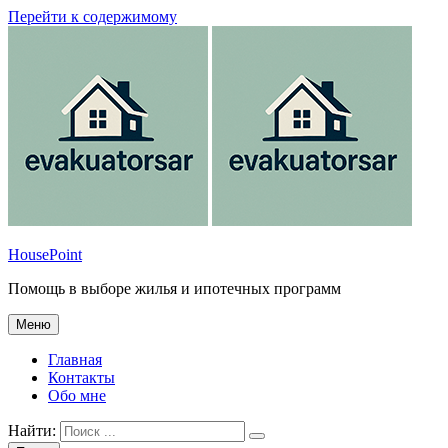
Перейти к содержимому
HousePoint
Помощь в выборе жилья и ипотечных программ
Меню
Главная
Контакты
Обо мне
Найти: