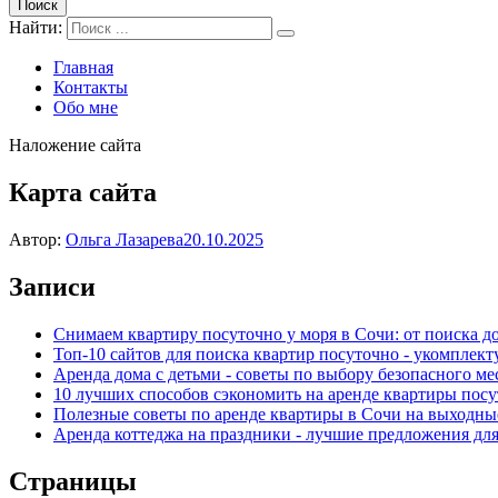
Поиск
Найти:
Главная
Контакты
Обо мне
Наложение сайта
Карта сайта
Автор:
Ольга Лазарева
20.10.2025
Записи
Снимаем квартиру посуточно у моря в Сочи: от поиска до
Топ-10 сайтов для поиска квартир посуточно - укомплект
Аренда дома с детьми - советы по выбору безопасного ме
10 лучших способов сэкономить на аренде квартиры пос
Полезные советы по аренде квартиры в Сочи на выходные
Аренда коттеджа на праздники - лучшие предложения дл
Страницы